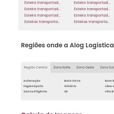
Esteira transportadora de carga
Esteira transportadora de cavaco
Esteira transportadora de paletes
Esteira transportadora de peças
Esteira transportadora de sacos
Esteira transportadora de talisca
Esteiras transportadoras curvas
Esteiras transportadoras de roletes
Regiões onde a Alog Logístic
Região Central
Zona Norte
Zona Oeste
Zona Sul
Aclimação
Bela Vista
Bom R
Higienópolis
Glicério
Libe
Santa Efigênia
Sé
Vila 