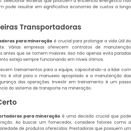
 Selecionar esteiras que priorizem a eficiência energética nã
 pode resultar em significativa economia de custos a long
eiras Transportadoras
tadoras para mineração
é crucial para prolongar a vida útil d
nte. Várias empresas oferecem contratos de manutençã
has antes que se tornem maiores. Isso não apenas evita parada
to esteja sempre funcionando em níveis ótimos.
recem treinamentos para a equipe, capacitando-a a lidar co
ento é vital para o manuseio apropriado e a manutenção da
gurança das operações. Investir em treinamento é um pass
ncia do sistema de transporte na mineração.
Certo
portadoras para mineração
é uma decisão crucial que pod
eração. Ao buscar um fornecedor, considere fatores como 
 variedade de produtos oferecidos. Prestadoras que possuem u