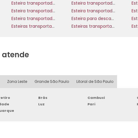
Esteira transportadora de concreto
Esteira transportadora de garrafas
Esteira transportadora de plástico
Esteira transportadora de pvc
Esteira transportadora de teflon
Esteira para descarga de caminhão
Esteiras transportadoras metálicas
Esteiras transportadoras modulares
a atende
Zona Leste
Grande São Paulo
Litoral de São Paulo
etiro
Brás
Cambuci
rdade
Luz
Pari
Buarque