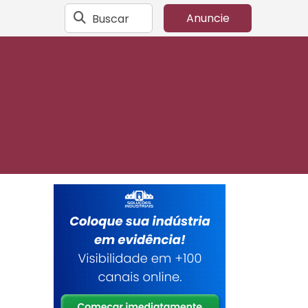
Buscar
Anuncie
e
s
a
A