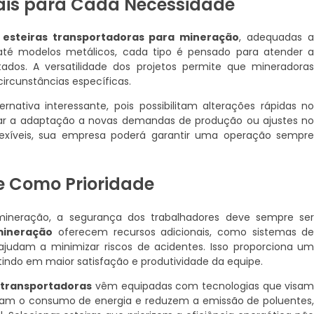
iais para Cada Necessidade
e
esteiras transportadoras para mineração
, adequadas 
 até modelos metálicos, cada tipo é pensado para atender 
tados. A versatilidade dos projetos permite que mineradora
ircunstâncias específicas.
rnativa interessante, pois possibilitam alterações rápidas n
ntar a adaptação a novas demandas de produção ou ajustes n
flexíveis, sua empresa poderá garantir uma operação sempr
e Como Prioridade
neração, a segurança dos trabalhadores deve sempre se
mineração
oferecem recursos adicionais, como sistemas d
ajudam a minimizar riscos de acidentes. Isso proporciona u
etindo em maior satisfação e produtividade da equipe.
 transportadoras
vêm equipadas com tecnologias que visa
imizam o consumo de energia e reduzem a emissão de poluentes