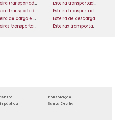
Esteira transportadora de inox
Esteira transportadora de minério
Esteira transportadora de roletes livres
Esteira transportadora de rolos
Esteira de carga e descarga preço
Esteira de descarga
Esteiras transportadoras para mineração
Esteiras transportadoras retas
Centro
Consolação
República
Santa Cecília